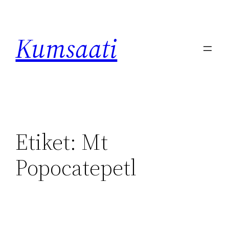
İçeriğe
geç
Kumsaati
Etiket:
Mt
Popocatepetl