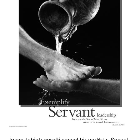
İnsan tabiatı gereği sosyal bir varlıktır. Sosyal