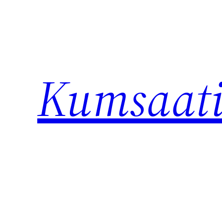
İçeriğe
geç
Kumsaat