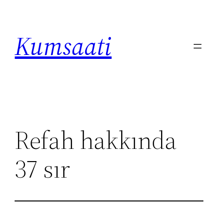
İçeriğe
geç
Kumsaati
Refah hakkında
37 sır